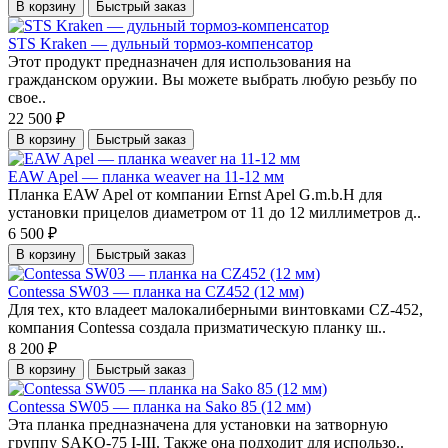
В корзину
Быстрый заказ
STS Kraken — дульный тормоз-компенсатор
Этот продукт предназначен для использования на
гражданском оружии. Вы можете выбрать любую резьбу по
свое..
22 500 ₽
В корзину
Быстрый заказ
EAW Apel — планка weaver на 11-12 мм
Планка EAW Apel от компании Ernst Apel G.m.b.H для
установки прицелов диаметром от 11 до 12 миллиметров д..
6 500 ₽
В корзину
Быстрый заказ
Contessa SW03 — планка на CZ452 (12 мм)
Для тех, кто владеет малокалиберными винтовками CZ-452,
компания Contessa создала призматическую планку ш..
8 200 ₽
В корзину
Быстрый заказ
Contessa SW05 — планка на Sako 85 (12 мм)
Эта планка предназначена для установки на затворную
группу SAKO-75 I-III. Также она подходит для использо..