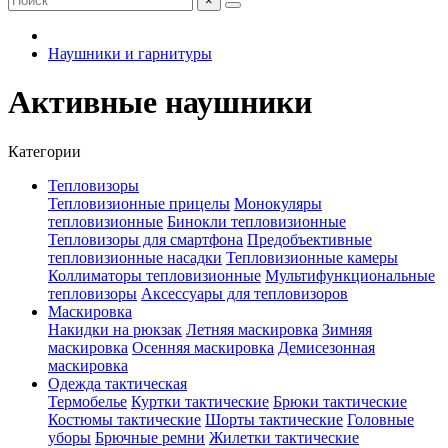
×
Наушники и гарнитуры
Активные наушники
Категории
Тепловизоры
Тепловизионные прицелы
Монокуляры
тепловизионные
Бинокли тепловизионные
Тепловизоры для смартфона
Предобъективные
тепловизионные насадки
Тепловизионные камеры
Коллиматоры тепловизионные
Мультифункциональные
тепловизоры
Аксессуары для тепловизоров
Маскировка
Накидки на рюкзак
Летняя маскировка
Зимняя
маскировка
Осенняя маскировка
Демисезонная
маскировка
Одежда тактическая
Термобелье
Куртки тактические
Брюки тактические
Костюмы тактические
Шорты тактические
Головные
уборы
Брючные ремни
Жилетки тактические