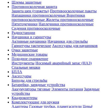
Шлемы защитные
Противоосколочная защита
Защита шеи (горжеты)
Противоосколочные пакеты
Напашники противоосколочные
Воротники
противоосколочные
Жилеты противоосколочные
Пятиточечники
Наплечники противоосколочные
Сидения противоосколочные
Радиостанции
Наушники и гарнитуры
Активные наушники
Наушники для стрельбы
Гарнитуры тактические
Аксессуары для наушников
Очки защитные
Медицинские товары
Походное снаряжение
Инструменты
Носимый аварийный запас (НАЗ)
Спальные мешки
БПЛА
Аксессуары
Биподы для стрельбы
Батарейки, зарядные устройства
Аккумуляторы тяговые
Элементы питания
Зарядные
устройства
Квадрокоптеры
Комплектующие для оружия
Адаптеры
Газовые трубки, пламегасители
Цевьё