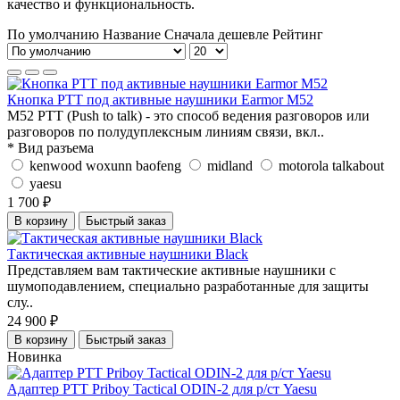
качество и функциональность.
По умолчанию
Название
Сначала дешевле
Рейтинг
Кнопка PTT под активные наушники Earmor М52
M52 PTT (Push to talk) - это способ ведения разговоров или
разговоров по полудуплексным линиям связи, вкл..
* Вид разъема
kenwood woxunn baofeng
midland
motorola talkabout
yaesu
1 700 ₽
В корзину
Быстрый заказ
Тактическая активные наушники Black
Представляем вам тактические активные наушники с
шумоподавлением, специально разработанные для защиты
слу..
24 900 ₽
В корзину
Быстрый заказ
Новинка
Адаптер PTT Priboy Tactical ODIN-2 для р/ст Yaesu