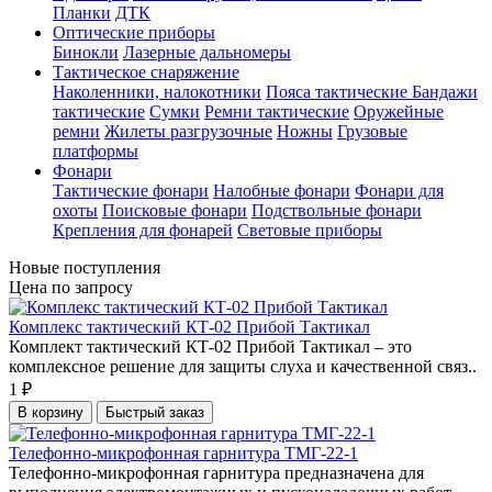
Планки
ДТК
Оптические приборы
Бинокли
Лазерные дальномеры
Тактическое снаряжение
Наколенники, налокотники
Пояса тактические
Бандажи
тактические
Сумки
Ремни тактические
Оружейные
ремни
Жилеты разгрузочные
Ножны
Грузовые
платформы
Фонари
Тактические фонари
Налобные фонари
Фонари для
охоты
Поисковые фонари
Подствольные фонари
Крепления для фонарей
Световые приборы
Новые поступления
Цена по запросу
Комплекс тактический КТ-02 Прибой Тактикал
Комплект тактический КТ-02 Прибой Тактикал – это
комплексное решение для защиты слуха и качественной связ..
1 ₽
В корзину
Быстрый заказ
Телефонно-микрофонная гарнитура ТМГ-22-1
Телефонно-микрофонная гарнитура предназначена для