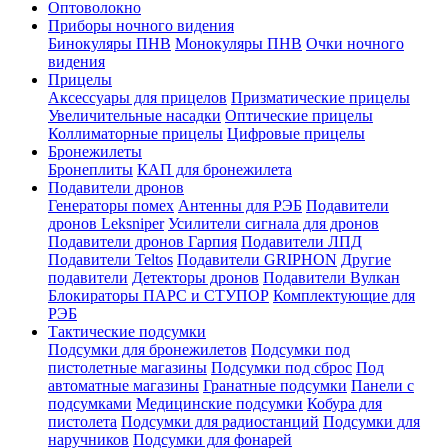
Оптоволокно
Приборы ночного видения
Бинокуляры ПНВ
Монокуляры ПНВ
Очки ночного
видения
Прицелы
Аксессуары для прицелов
Призматические прицелы
Увеличительные насадки
Оптические прицелы
Коллиматорные прицелы
Цифровые прицелы
Бронежилеты
Бронеплиты
КАП для бронежилета
Подавители дронов
Генераторы помех
Антенны для РЭБ
Подавители
дронов Leksniper
Усилители сигнала для дронов
Подавители дронов Гарпия
Подавители ЛПД
Подавители Teltos
Подавители GRIPHON
Другие
подавители
Детекторы дронов
Подавители Вулкан
Блокираторы ПАРС и СТУПОР
Комплектующие для
РЭБ
Тактические подсумки
Подсумки для бронежилетов
Подсумки под
пистолетные магазины
Подсумки под сброс
Под
автоматные магазины
Гранатные подсумки
Панели с
подсумками
Медицинские подсумки
Кобура для
пистолета
Подсумки для радиостанций
Подсумки для
наручников
Подсумки для фонарей