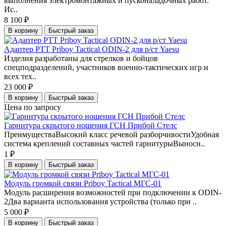
выполнения электромонтажных и пусконаладочных работ.
Ис..
8 100 ₽
В корзину
Быстрый заказ
Адаптер PTT Priboy Tactical ODIN-2 для р/ст Yaesu
Изделия разработаны для стрелков и бойцов
спецподразделений, участников военно-тактических игр и
всех тех..
23 000 ₽
В корзину
Быстрый заказ
Цена по запросу
Гарнитура скрытого ношения ГСН Прибой Стелс
ПреимуществаВысокий класс речевой разборчивостиУдобная
система креплений составных частей гарнитурыВыносн..
1 ₽
В корзину
Быстрый заказ
Модуль громкой связи Priboy Tactical МГС-01
Модуль расширения возможностей при подключении к ODIN-
2Два варианта использования устройства (только при ..
5 000 ₽
В корзину
Быстрый заказ