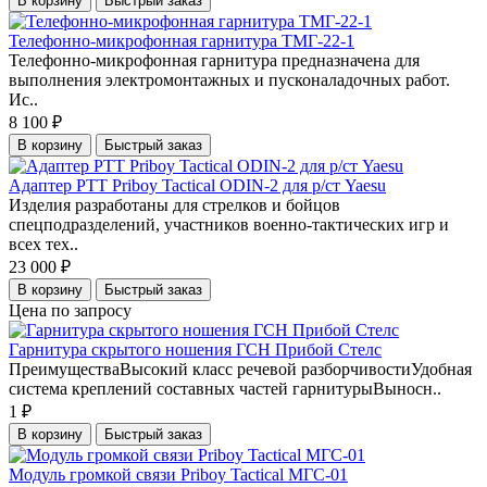
В корзину
Быстрый заказ
Телефонно-микрофонная гарнитура ТМГ-22-1
Телефонно-микрофонная гарнитура предназначена для
выполнения электромонтажных и пусконаладочных работ.
Ис..
8 100 ₽
В корзину
Быстрый заказ
Адаптер PTT Priboy Tactical ODIN-2 для р/ст Yaesu
Изделия разработаны для стрелков и бойцов
спецподразделений, участников военно-тактических игр и
всех тех..
23 000 ₽
В корзину
Быстрый заказ
Цена по запросу
Гарнитура скрытого ношения ГСН Прибой Стелс
ПреимуществаВысокий класс речевой разборчивостиУдобная
система креплений составных частей гарнитурыВыносн..
1 ₽
В корзину
Быстрый заказ
Модуль громкой связи Priboy Tactical МГС-01