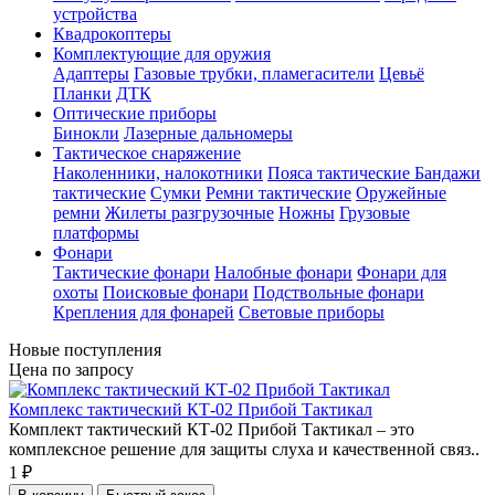
устройства
Квадрокоптеры
Комплектующие для оружия
Адаптеры
Газовые трубки, пламегасители
Цевьё
Планки
ДТК
Оптические приборы
Бинокли
Лазерные дальномеры
Тактическое снаряжение
Наколенники, налокотники
Пояса тактические
Бандажи
тактические
Сумки
Ремни тактические
Оружейные
ремни
Жилеты разгрузочные
Ножны
Грузовые
платформы
Фонари
Тактические фонари
Налобные фонари
Фонари для
охоты
Поисковые фонари
Подствольные фонари
Крепления для фонарей
Световые приборы
Новые поступления
Цена по запросу
Комплекс тактический КТ-02 Прибой Тактикал
Комплект тактический КТ-02 Прибой Тактикал – это
комплексное решение для защиты слуха и качественной связ..
1 ₽