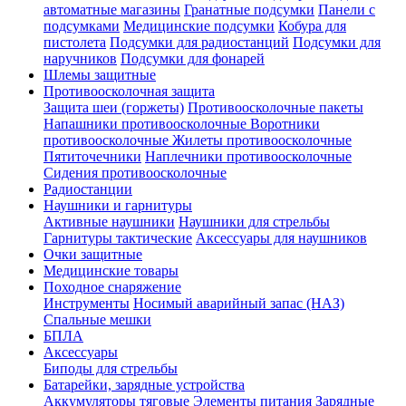
автоматные магазины
Гранатные подсумки
Панели с
подсумками
Медицинские подсумки
Кобура для
пистолета
Подсумки для радиостанций
Подсумки для
наручников
Подсумки для фонарей
Шлемы защитные
Противоосколочная защита
Защита шеи (горжеты)
Противоосколочные пакеты
Напашники противоосколочные
Воротники
противоосколочные
Жилеты противоосколочные
Пятиточечники
Наплечники противоосколочные
Сидения противоосколочные
Радиостанции
Наушники и гарнитуры
Активные наушники
Наушники для стрельбы
Гарнитуры тактические
Аксессуары для наушников
Очки защитные
Медицинские товары
Походное снаряжение
Инструменты
Носимый аварийный запас (НАЗ)
Спальные мешки
БПЛА
Аксессуары
Биподы для стрельбы
Батарейки, зарядные устройства
Аккумуляторы тяговые
Элементы питания
Зарядные