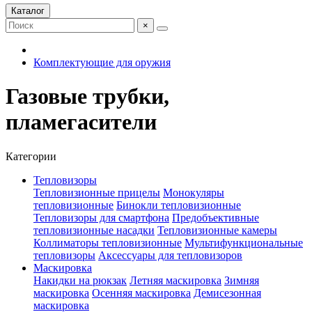
Каталог
×
Комплектующие для оружия
Газовые трубки,
пламегасители
Категории
Тепловизоры
Тепловизионные прицелы
Монокуляры
тепловизионные
Бинокли тепловизионные
Тепловизоры для смартфона
Предобъективные
тепловизионные насадки
Тепловизионные камеры
Коллиматоры тепловизионные
Мультифункциональные
тепловизоры
Аксессуары для тепловизоров
Маскировка
Накидки на рюкзак
Летняя маскировка
Зимняя
маскировка
Осенняя маскировка
Демисезонная
маскировка