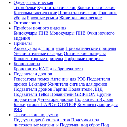
Одежда тактическая
Термобелье
Куртки тактические
Брюки тактические
Костюмы тактические
Шорты тактические
Головные
уборы
Брючные ремни
Жилетки тактические
Оптоволокно
Приборы ночного видения
Бинокуляры ПНВ
Монокуляры ПНВ
Очки ночного
видения
Прицелы
Аксессуары для прицелов
Призматические прицелы
Увеличительные насадки
Оптические прицелы
Коллиматорные прицелы
Цифровые прицелы
Бронежилеты
Бронеплиты
КАП для бронежилета
Подавители дронов
Генераторы помех
Антенны для РЭБ
Подавители
дронов Leksniper
Усилители сигнала для дронов
Подавители дронов Гарпия
Подавители ЛПД
Подавители Teltos
Подавители GRIPHON
Другие
подавители
Детекторы дронов
Подавители Вулкан
Блокираторы ПАРС и СТУПОР
Комплектующие для
РЭБ
Тактические подсумки
Подсумки для бронежилетов
Подсумки под
пистолетные магазины
Подсумки под сброс
Под