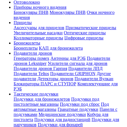
Оптоволокно
Приборы ночного видения
Бинокуляры ПНВ
Монокуляры ПНВ
Очки ночного
видения
Прицелы
Аксессуары для прицелов
Призматические прицелы
Увеличительные насадки
Оптические прицелы
Коллиматорные прицелы
Цифровые прицелы
Бронежилеты
Бронеплиты
КАП для бронежилета
Подавители дронов
Генераторы помех
Антенны для РЭБ
Подавители
дронов Leksniper
Усилители сигнала для дронов
Подавители дронов Гарпия
Подавители ЛПД
Подавители Teltos
Подавители GRIPHON
Другие
подавители
Детекторы дронов
Подавители Вулкан
Блокираторы ПАРС и СТУПОР
Комплектующие для
РЭБ
Тактические подсумки
Подсумки для бронежилетов
Подсумки под
пистолетные магазины
Подсумки под сброс
Под
автоматные магазины
Гранатные подсумки
Панели с
подсумками
Медицинские подсумки
Кобура для
пистолета
Подсумки для радиостанций
Подсумки для
наручников
Подсумки для фонарей