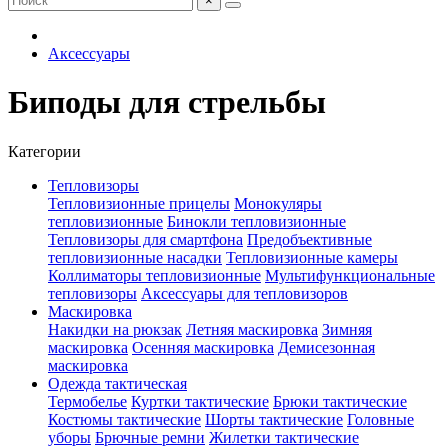
×
Аксессуары
Биподы для стрельбы
Категории
Тепловизоры
Тепловизионные прицелы
Монокуляры
тепловизионные
Бинокли тепловизионные
Тепловизоры для смартфона
Предобъективные
тепловизионные насадки
Тепловизионные камеры
Коллиматоры тепловизионные
Мультифункциональные
тепловизоры
Аксессуары для тепловизоров
Маскировка
Накидки на рюкзак
Летняя маскировка
Зимняя
маскировка
Осенняя маскировка
Демисезонная
маскировка
Одежда тактическая
Термобелье
Куртки тактические
Брюки тактические
Костюмы тактические
Шорты тактические
Головные
уборы
Брючные ремни
Жилетки тактические