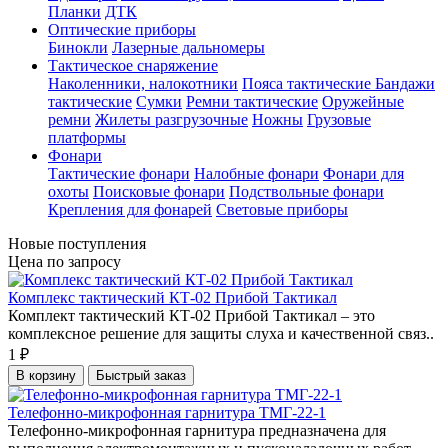
Планки
ДТК
Оптические приборы
Бинокли
Лазерные дальномеры
Тактическое снаряжение
Наколенники, налокотники
Пояса тактические
Бандажи
тактические
Сумки
Ремни тактические
Оружейные
ремни
Жилеты разгрузочные
Ножны
Грузовые
платформы
Фонари
Тактические фонари
Налобные фонари
Фонари для
охоты
Поисковые фонари
Подствольные фонари
Крепления для фонарей
Световые приборы
Новые поступления
Цена по запросу
Комплекс тактический КТ-02 Прибой Тактикал
Комплект тактический КТ-02 Прибой Тактикал – это
комплексное решение для защиты слуха и качественной связ..
1 ₽
В корзину
Быстрый заказ
Телефонно-микрофонная гарнитура ТМГ-22-1
Телефонно-микрофонная гарнитура предназначена для