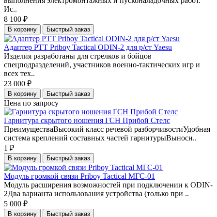
выполнения электромонтажных и пусконаладочных работ.
Ис..
8 100 ₽
В корзину
Быстрый заказ
Адаптер PTT Priboy Tactical ODIN-2 для р/ст Yaesu
Изделия разработаны для стрелков и бойцов
спецподразделений, участников военно-тактических игр и
всех тех..
23 000 ₽
В корзину
Быстрый заказ
Цена по запросу
Гарнитура скрытого ношения ГСН Прибой Стелс
ПреимуществаВысокий класс речевой разборчивостиУдобная
система креплений составных частей гарнитурыВыносн..
1 ₽
В корзину
Быстрый заказ
Модуль громкой связи Priboy Tactical МГС-01
Модуль расширения возможностей при подключении к ODIN-
2Два варианта использования устройства (только при ..
5 000 ₽
В корзину
Быстрый заказ