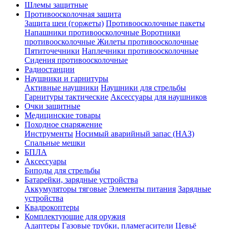
Шлемы защитные
Противоосколочная защита
Защита шеи (горжеты)
Противоосколочные пакеты
Напашники противоосколочные
Воротники
противоосколочные
Жилеты противоосколочные
Пятиточечники
Наплечники противоосколочные
Сидения противоосколочные
Радиостанции
Наушники и гарнитуры
Активные наушники
Наушники для стрельбы
Гарнитуры тактические
Аксессуары для наушников
Очки защитные
Медицинские товары
Походное снаряжение
Инструменты
Носимый аварийный запас (НАЗ)
Спальные мешки
БПЛА
Аксессуары
Биподы для стрельбы
Батарейки, зарядные устройства
Аккумуляторы тяговые
Элементы питания
Зарядные
устройства
Квадрокоптеры
Комплектующие для оружия
Адаптеры
Газовые трубки, пламегасители
Цевьё