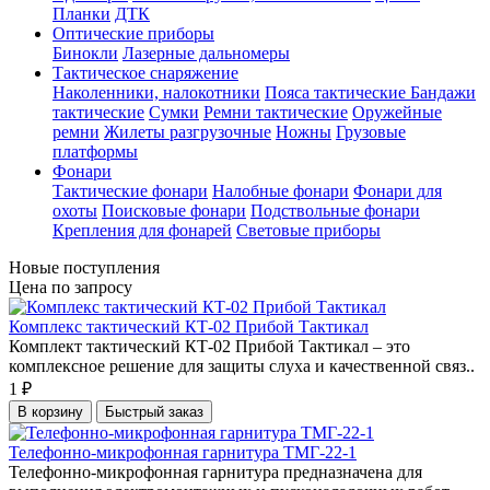
Планки
ДТК
Оптические приборы
Бинокли
Лазерные дальномеры
Тактическое снаряжение
Наколенники, налокотники
Пояса тактические
Бандажи
тактические
Сумки
Ремни тактические
Оружейные
ремни
Жилеты разгрузочные
Ножны
Грузовые
платформы
Фонари
Тактические фонари
Налобные фонари
Фонари для
охоты
Поисковые фонари
Подствольные фонари
Крепления для фонарей
Световые приборы
Новые поступления
Цена по запросу
Комплекс тактический КТ-02 Прибой Тактикал
Комплект тактический КТ-02 Прибой Тактикал – это
комплексное решение для защиты слуха и качественной связ..
1 ₽
В корзину
Быстрый заказ
Телефонно-микрофонная гарнитура ТМГ-22-1
Телефонно-микрофонная гарнитура предназначена для