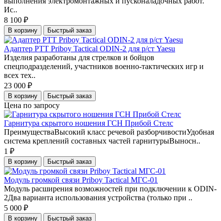
выполнения электромонтажных и пусконаладочных работ.
Ис..
8 100 ₽
В корзину
Быстрый заказ
Адаптер PTT Priboy Tactical ODIN-2 для р/ст Yaesu
Изделия разработаны для стрелков и бойцов
спецподразделений, участников военно-тактических игр и
всех тех..
23 000 ₽
В корзину
Быстрый заказ
Цена по запросу
Гарнитура скрытого ношения ГСН Прибой Стелс
ПреимуществаВысокий класс речевой разборчивостиУдобная
система креплений составных частей гарнитурыВыносн..
1 ₽
В корзину
Быстрый заказ
Модуль громкой связи Priboy Tactical МГС-01
Модуль расширения возможностей при подключении к ODIN-
2Два варианта использования устройства (только при ..
5 000 ₽
В корзину
Быстрый заказ