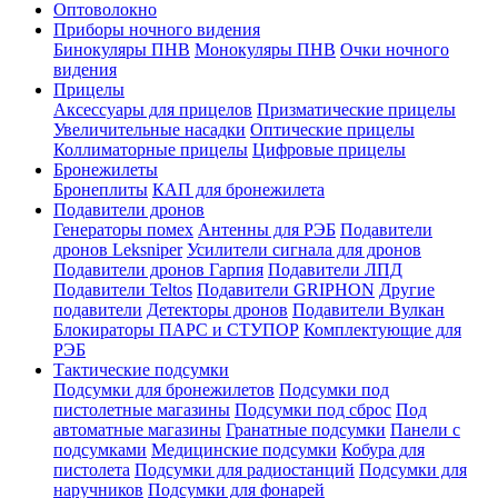
Оптоволокно
Приборы ночного видения
Бинокуляры ПНВ
Монокуляры ПНВ
Очки ночного
видения
Прицелы
Аксессуары для прицелов
Призматические прицелы
Увеличительные насадки
Оптические прицелы
Коллиматорные прицелы
Цифровые прицелы
Бронежилеты
Бронеплиты
КАП для бронежилета
Подавители дронов
Генераторы помех
Антенны для РЭБ
Подавители
дронов Leksniper
Усилители сигнала для дронов
Подавители дронов Гарпия
Подавители ЛПД
Подавители Teltos
Подавители GRIPHON
Другие
подавители
Детекторы дронов
Подавители Вулкан
Блокираторы ПАРС и СТУПОР
Комплектующие для
РЭБ
Тактические подсумки
Подсумки для бронежилетов
Подсумки под
пистолетные магазины
Подсумки под сброс
Под
автоматные магазины
Гранатные подсумки
Панели с
подсумками
Медицинские подсумки
Кобура для
пистолета
Подсумки для радиостанций
Подсумки для
наручников
Подсумки для фонарей