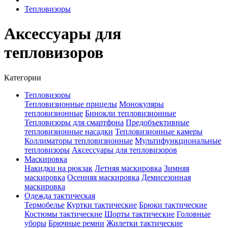
Тепловизоры
Аксессуары для
тепловизоров
Категории
Тепловизоры
Тепловизионные прицелы
Монокуляры
тепловизионные
Бинокли тепловизионные
Тепловизоры для смартфона
Предобъективные
тепловизионные насадки
Тепловизионные камеры
Коллиматоры тепловизионные
Мультифункциональные
тепловизоры
Аксессуары для тепловизоров
Маскировка
Накидки на рюкзак
Летняя маскировка
Зимняя
маскировка
Осенняя маскировка
Демисезонная
маскировка
Одежда тактическая
Термобелье
Куртки тактические
Брюки тактические
Костюмы тактические
Шорты тактические
Головные
уборы
Брючные ремни
Жилетки тактические