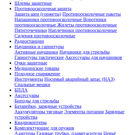
Шлемы защитные
Противоосколочная защита
Защита шеи (горжеты)
Противоосколочные пакеты
Напашники противоосколочные
Воротники
противоосколочные
Жилеты противоосколочные
Пятиточечники
Наплечники противоосколочные
Сидения противоосколочные
Радиостанции
Наушники и гарнитуры
Активные наушники
Наушники для стрельбы
Гарнитуры тактические
Аксессуары для наушников
Очки защитные
Медицинские товары
Походное снаряжение
Инструменты
Носимый аварийный запас (НАЗ)
Спальные мешки
БПЛА
Аксессуары
Биподы для стрельбы
Батарейки, зарядные устройства
Аккумуляторы тяговые
Элементы питания
Зарядные
устройства
Квадрокоптеры
Комплектующие для оружия
Адаптеры
Газовые трубки, пламегасители
Цевьё