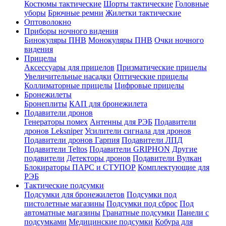
Костюмы тактические
Шорты тактические
Головные
уборы
Брючные ремни
Жилетки тактические
Оптоволокно
Приборы ночного видения
Бинокуляры ПНВ
Монокуляры ПНВ
Очки ночного
видения
Прицелы
Аксессуары для прицелов
Призматические прицелы
Увеличительные насадки
Оптические прицелы
Коллиматорные прицелы
Цифровые прицелы
Бронежилеты
Бронеплиты
КАП для бронежилета
Подавители дронов
Генераторы помех
Антенны для РЭБ
Подавители
дронов Leksniper
Усилители сигнала для дронов
Подавители дронов Гарпия
Подавители ЛПД
Подавители Teltos
Подавители GRIPHON
Другие
подавители
Детекторы дронов
Подавители Вулкан
Блокираторы ПАРС и СТУПОР
Комплектующие для
РЭБ
Тактические подсумки
Подсумки для бронежилетов
Подсумки под
пистолетные магазины
Подсумки под сброс
Под
автоматные магазины
Гранатные подсумки
Панели с
подсумками
Медицинские подсумки
Кобура для