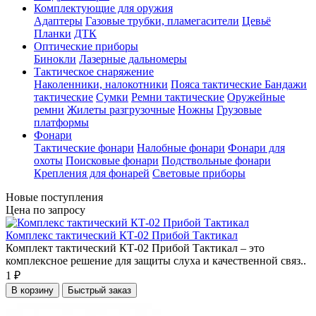
Комплектующие для оружия
Адаптеры
Газовые трубки, пламегасители
Цевьё
Планки
ДТК
Оптические приборы
Бинокли
Лазерные дальномеры
Тактическое снаряжение
Наколенники, налокотники
Пояса тактические
Бандажи
тактические
Сумки
Ремни тактические
Оружейные
ремни
Жилеты разгрузочные
Ножны
Грузовые
платформы
Фонари
Тактические фонари
Налобные фонари
Фонари для
охоты
Поисковые фонари
Подствольные фонари
Крепления для фонарей
Световые приборы
Новые поступления
Цена по запросу
Комплекс тактический КТ-02 Прибой Тактикал
Комплект тактический КТ-02 Прибой Тактикал – это
комплексное решение для защиты слуха и качественной связ..
1 ₽
В корзину
Быстрый заказ