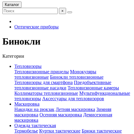
Каталог
×
Оптические приборы
Бинокли
Категории
Тепловизоры
Тепловизионные прицелы
Монокуляры
тепловизионные
Бинокли тепловизионные
Тепловизоры для смартфона
Предобъективные
тепловизионные насадки
Тепловизионные камеры
Коллиматоры тепловизионные
Мультифункциональные
тепловизоры
Аксессуары для тепловизоров
Маскировка
Накидки на рюкзак
Летняя маскировка
Зимняя
маскировка
Осенняя маскировка
Демисезонная
маскировка
Одежда тактическая
Термобелье
Куртки тактические
Брюки тактические