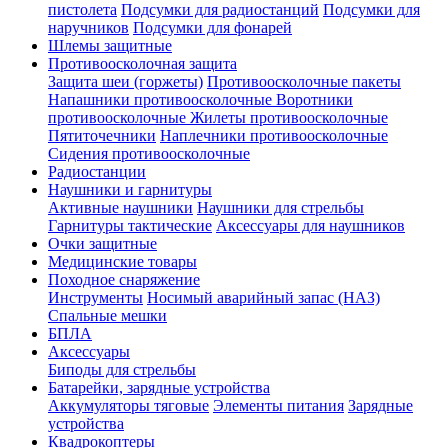
пистолета
Подсумки для радиостанций
Подсумки для
наручников
Подсумки для фонарей
Шлемы защитные
Противоосколочная защита
Защита шеи (горжеты)
Противоосколочные пакеты
Напашники противоосколочные
Воротники
противоосколочные
Жилеты противоосколочные
Пятиточечники
Наплечники противоосколочные
Сидения противоосколочные
Радиостанции
Наушники и гарнитуры
Активные наушники
Наушники для стрельбы
Гарнитуры тактические
Аксессуары для наушников
Очки защитные
Медицинские товары
Походное снаряжение
Инструменты
Носимый аварийный запас (НАЗ)
Спальные мешки
БПЛА
Аксессуары
Биподы для стрельбы
Батарейки, зарядные устройства
Аккумуляторы тяговые
Элементы питания
Зарядные
устройства
Квадрокоптеры