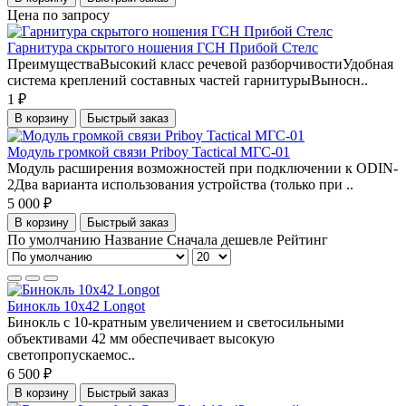
Цена по запросу
Гарнитура скрытого ношения ГСН Прибой Стелс
ПреимуществаВысокий класс речевой разборчивостиУдобная
система креплений составных частей гарнитурыВыносн..
1 ₽
В корзину
Быстрый заказ
Модуль громкой связи Priboy Tactical МГС-01
Модуль расширения возможностей при подключении к ODIN-
2Два варианта использования устройства (только при ..
5 000 ₽
В корзину
Быстрый заказ
По умолчанию
Название
Сначала дешевле
Рейтинг
Бинокль 10x42 Longot
Бинокль с 10-кратным увеличением и светосильными
объективами 42 мм обеспечивает высокую
светопропускаемос..
6 500 ₽
В корзину
Быстрый заказ