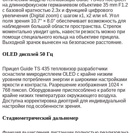
на длиннофокусном германиевом объективе 35 mm F1.2
с базовой кратностью 2.3x и функцией цифрового
увеличения (Digital zoom) с шагом х1, х2 или х4. Угол
поля зрения 10.7° × 8.0° обеспечивает возможность для
наблюдения большой области пространства. Стрелок
моментально увидит цель, навести резкость можно при
помощи специального кольца на объективе прицела.
Выходной зрачок вынесен на безопасное расстояние.
OLED дисплей 50 Гц
Прицел Guide TS 435 тепловизор разработчики
оснастили микродисплеем OLED с крайне низким
уровнем потребления энергии и широкими настройками
яркости и контраста. Разрешение изображения 1024 ×
768 пиксел. Оборудование приспособлено к работе при
крайне низких температурах окружающего воздуха.
Доступна корректировка диоптрий для индивидуальной
настройки под особенности зрения.
Стадиометрический дальномер
Функция вычисления дистанции полностью реализована