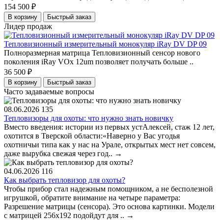
154 500 ₽
В корзину
Быстрый заказ
Лидер продаж
Тепловизионный измерительный монокуляр iRay DV DP 09
Полноразмерная матрица Тепловизионный сенсор нового
поколения iRay VOx 12um позволяет получать больше ..
36 500 ₽
В корзину
Быстрый заказ
Часто задаваемые вопросы
08.06.2026
135
Тепловизоры для охоты: что нужно знать новичку
Вместо введения: истории из первых устАлексей, стаж 12 лет,
охотится в Тверской области:«Наверно у Вас угодья
охотничьи типа как у нас на Урале, открытых мест нет совсем,
даже вырубка свежая через год..
→
04.06.2026
116
Как выбрать тепловизор для охоты?
Чтобы прибор стал надежным помощником, а не бесполезной
игрушкой, обратите внимание на четыре параметра:
Разрешение матрицы (сенсора). Это основа картинки. Модели
с матрицей 256x192 подойдут для ..
→